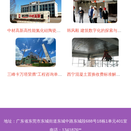
中材高新高性能氮化硅陶瓷生产线技术升级改造 以创新为剑，铸就行业龙头之路
韩风毅 建筑数字化的探索与实践者
三峰卡万塔荣膺“工程咨询单位营业收入100强”，彰显建筑技术咨询领域卓越实力
西宁混凝土置换收费标准解析与建筑技术咨询服务指南
地址：广东省东莞市东城街道东城中路东城段688号18栋1单元401室
电话：1341876**