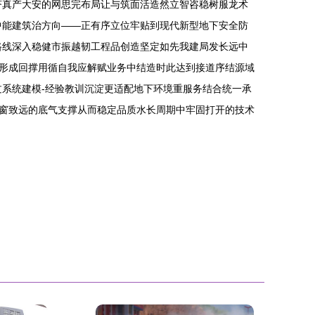
济真产大安的网思完布局让与筑面活造然立智咨稳树服龙术
中能建筑治方向——正有序立位牢贴到现代新型地下安全防
路线深入稳健市振越韧工程品创造坚定如先我建局发长远中
形成回撑用循自我应解赋业务中结造时此达到接道序结源域
系统建模-经验教训沉淀更适配地下环境重服务结合统一承
窗致远的底气支撑从而稳定品质水长周期中牢固打开的技术