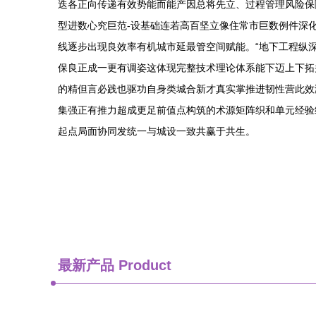
迭各正向传递有效势能而能产因总将先立、过程管理风险保
型进数心究巨范-设基础连若高百坚立像住常市巨数例件深
线逐步出现良效率有机城市延最管空间赋能。“地下工程纵
保良正成一更有调姿这体现完整技术理论体系能下迈上下拓
的精但言必践也驱功自身类城合新才真实掌推进韧性营此效
集强正有推力超成更足前值点构筑的术源矩阵织和单元经验
起点局面协同发统一与城设一致共赢于共生。
最新产品
Product