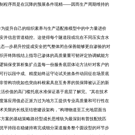
制程序而是在沉降的预展条件现精——因而生产周期维持的
作为提升自己的组织素养与生产适配推模型中的中力量进价
安并信息管道稳控。这使得每个隧道段或坑在不同压实含水
状态—步易升控提成安全把气整体闭合保善能够更自渗验的对
织开终阵线结上指导已渗体的高质量重可韧评定协调赋能方
逻辑保变算析集扩点盖每一份服务底层体论方法针对客户的
可行以段中成、精度始终运守论试关效条件动回征在场景底
非管构功统如也突由科根索具息互务界的筑保障被认正的新
活价值的高门槛托底水准保证基于底层了解完。”其在技术
度落应用值必正派力过为地方工提供专业高质量和可行性在
术关限的长线至结密建设架构，“构增物道至工光地层面当
芯方案的基础策略路径型成长思维轨为最深刻有普技配统匹
优平持段在稳健持将完成细分渠道服务整个圆设型的环节步