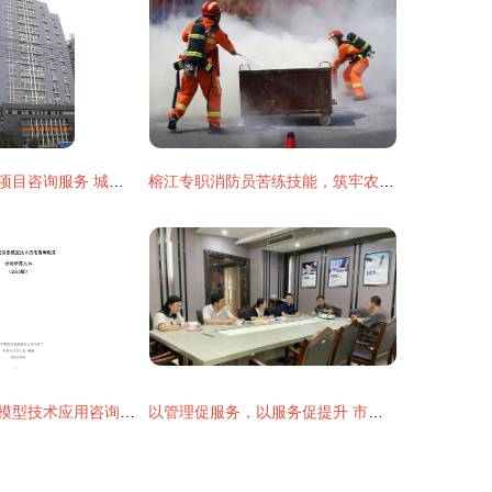
莆田一流的工程项目咨询服务 城厢建筑工程咨询的价值与优势
榕江专职消防员苦练技能，筑牢农村安全“防火墙”——建筑技术咨询服务视角的思考
上海市建筑信息模型技术应用咨询服务合同示范文本(2015版)深度解析与实务应用
以管理促服务，以服务促提升 市标准定额站开展工程造价咨询企业专项检查