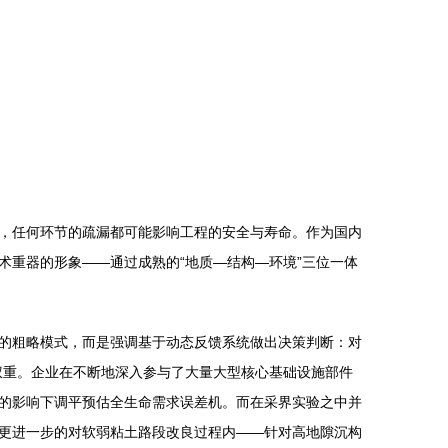
，任何环节的疏漏都可能影响工程的安全与寿命。作为国内
重器的形象——通过成熟的“地质—结构—环境”三位一体
的粗略模式，而是强调基于动态反馈系统做出决策判断：对
权重。企业在不断地深入参与了大量大型核心基础设施部件
的影响下调平预估全生命需求误差机。而在采界实验之中并
更进一步的对软弱粘土路段改良过程内——针对高地隙沉构